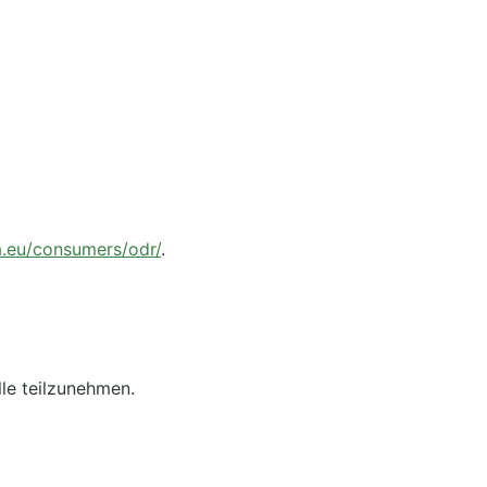
a.eu/consumers/odr/
.
lle teilzunehmen.